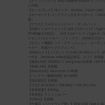
【グラフィックス】AMD Radeon 820Mグラフ
に内蔵）
【ディスプレイ】16インチ、WUXGA（1920×1200）
【キーボード】バックライト付きキーボード（100キー/
載）
【マウス】マルチジェスチャー・タッチパッド
【外部インターフェース】USB 3.2ポート×2（Type-C
PD/映像出力対応）、USB 3.2ポート×1（Type-A、
ドセット/スピーカー・ジャック×1、HDMI出力ポー
【サウンド機能】ハイ・デフィニション・オーディ
ーカー、内蔵マイクロフォン×2
【Webカメラ】(フロント)フルHD IR Webカメラ
ー付き、Windows Hello顔認証対応、(リア）非搭載
【無線LAN】IEEE802.11 a/b/g/n/ac/ax準拠（Wi-F
【有線LAN】非搭載
【Bluetooth】Bluetooth 5.4準拠
【バッテリー駆動時間】約13時間
【指紋認証】非搭載
【寸法】約16.5(H) × 358.9(W) × 239.7(D) mm
【本体質量】約990g
【本体色】ライトシルバー
【Office】非搭載
【付属品（ハードウェア類）】65W USB Type-C