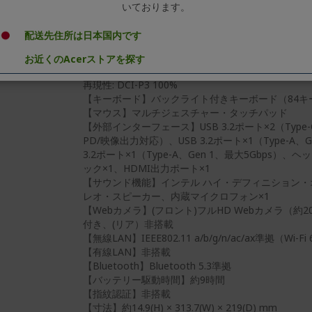
スレッディング・テクノロジー、 インテル AI Boo
いております。
TOPS NPU）
【メモリ】16GB、LPDDR5-6400MHz SDRAM
配送先住所は日本国内です
【ストレージ】512GB SSD
【グラフィックス】インテル グラフィックス（メ
お近くのAcerストアを探す
【ディスプレイ】14インチ、WUXGA（1920×1200）
再現性: DCI-P3 100%
【キーボード】バックライト付きキーボード（84キー/日
【マウス】マルチジェスチャー・タッチパッド
【外部インターフェース】USB 3.2ポート×2（Type-C
PD/映像出力対応）、USB 3.2ポート×1（Type-A、G
3.2ポート×1（Type-A、Gen 1、最大5Gbps）
ック×1、HDMI出力ポート×1
【サウンド機能】インテル ハイ・デフィニション
レオ・スピーカー、内蔵マイクロフォン×1
【Webカメラ】(フロント)フルHD Webカメラ（約
付き、(リア）非搭載
【無線LAN】IEEE802.11 a/b/g/n/ac/ax準拠（Wi-F
【有線LAN】非搭載
【Bluetooth】Bluetooth 5.3準拠
【バッテリー駆動時間】約9時間
【指紋認証】非搭載
【寸法】約14.9(H) × 313.7(W) × 219(D) mm