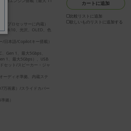
st専用エンジン搭載（最大 11
カートに追加
比較リストに追加
欲しいものリストに追加する
イン・プロセッサーに内蔵）
、16:10、光沢、OLED、色
本語/Copilotキー搭載）
、Gen 1、最大5Gbps、
en 1、最大5Gbps）、USB
、ヘッドセット/スピーカー・ジャ
・オーディオ準拠、内蔵ステ
207万画素）/スライドカバー
i 6準拠）