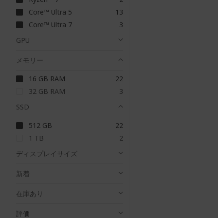
イ
ム
ア
Core™ Ultra 5
13
テ
イ
ム
ア
Core™ Ultra 7
3
テ
イ
ム
テ
GPU
ム
メモリー
ア
16 GB RAM
22
イ
ア
32 GB RAM
3
テ
イ
ム
テ
SSD
ム
ア
512 GB
22
イ
ア
1 TB
2
テ
イ
ム
テ
ディスプレイサイズ
ム
新着
在庫あり
評価