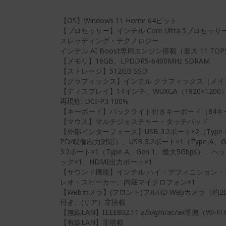
【OS】Windows 11 Home 64ビット
【プロセッサー】インテル Core Ultra 5プロセッサ
スレッディング・テクノロジー
インテル AI Boost専用エンジン搭載（最大 11 TOP
【メモリ】16GB、LPDDR5-6400MHz SDRAM
【ストレージ】512GB SSD
【グラフィックス】インテル グラフィックス（メ
【ディスプレイ】14インチ、WUXGA（1920×1200）
再現性: DCI-P3 100%
【キーボード】バックライト付きキーボード（84キー/日
【マウス】マルチジェスチャー・タッチパッド
【外部インターフェース】USB 3.2ポート×2（Type-C
PD/映像出力対応）、USB 3.2ポート×1（Type-A、G
3.2ポート×1（Type-A、Gen 1、最大5Gbps）
ック×1、HDMI出力ポート×1
【サウンド機能】インテル ハイ・デフィニション
レオ・スピーカー、内蔵マイクロフォン×1
【Webカメラ】(フロント)フルHD Webカメラ（約
付き、(リア）非搭載
【無線LAN】IEEE802.11 a/b/g/n/ac/ax準拠（Wi-F
【有線LAN】非搭載