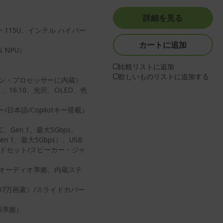
詳細を見る
ー 115U、インテル ハイパー
カートに追加
S NPU）
比較リストに追加
欲しいものリストに追加する
イン・プロセッサーに内蔵）
、16:10、光沢、OLED、色
本語/Copilotキー搭載）
、Gen 1、最大5Gbps、
en 1、最大5Gbps）、USB
、ヘッドセット/スピーカー・ジャ
・オーディオ準拠、内蔵ステ
207万画素）/スライドカバー
i 6準拠）