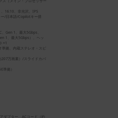
ィックス（メイン・プロセッサー
、16:10、非光沢、IPS
日本語/Copilotキー搭
、Gen 1、最大5Gbps、
Gen 1、最大5Gbps）、ヘッ
ト×1
オ準拠、内蔵ステレオ・スピ
（約207万画素）/スライドカバ
i 6E準拠）
 ACアダプター、ACコード（約