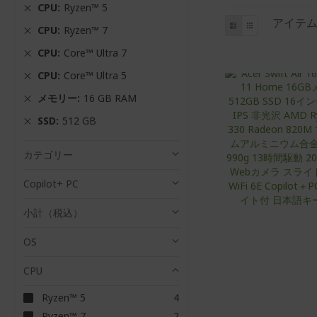
CPU
Ryzen™ 5
と
リ
グ
アイテ
CPU
Ryzen™ 7
ス
リ
し
ト
ッ
て
CPU
Core™ Ultra 7
ド
表
CPU
Core™ Ultra 5
示
メモリー
16 GB RAM
SSD
512 GB
カテゴリー
Copilot+ PC
小計（税込）
OS
CPU
ア
Ryzen™ 5
4
イ
ア
Ryzen™ 7
2
テ