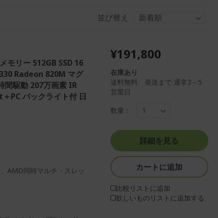
並び替え
¥191,800
GBメモリー 512GB SSD 16
在庫あり
330 Radeon 820M マグ
送料無料 発送まで 通常3～5
間駆動 207万画素 IR
営業日
lot＋PC バックライト付 日
数量：
詳細を見る
カートに追加
ッサー、AMD同時マルチ・スレッ
比較リストに追加
欲しいものリストに追加する