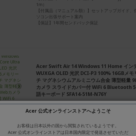
1m）
【付属品（マニュアル類）】セットアップガイド、保
ソコン出張サポート案内
【保証】1年間センドバック保証
Acer Swift Air 14 Windows 11 Home インテ
WUXGA OLED 光沢 DCI-P3 100% 16GBメモ
チ マグネシウムアルミニウム合金 薄型軽量 980g
カメラ スライドカバー付 WiFi 6 Bluetooth
語キーボード SFA14-51M-N76Y
Ref.
NX.DMJSJ.001
Acer 公式オンラインストアへようこそ
【OS】Windows 11 Home 64ビット
お客様は日本以外の国から閲覧されているようです。
【プロセッサー】インテル Core Ultra 7プロセッサ
Acer 公式オンラインストアは日本国内限定で発送させていただ