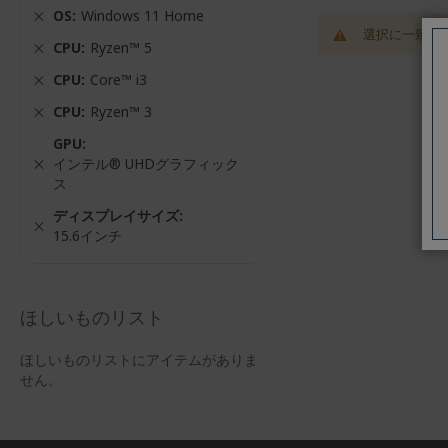
OS
Windows 11 Home
選択に一致す
CPU
Ryzen™ 5
CPU
Core™ i3
CPU
Ryzen™ 3
GPU
インテル® UHDグラフィック
ス
ディスプレイサイズ
15.6インチ
ほしいものリスト
ほしいものリストにアイテムがありま
せん。