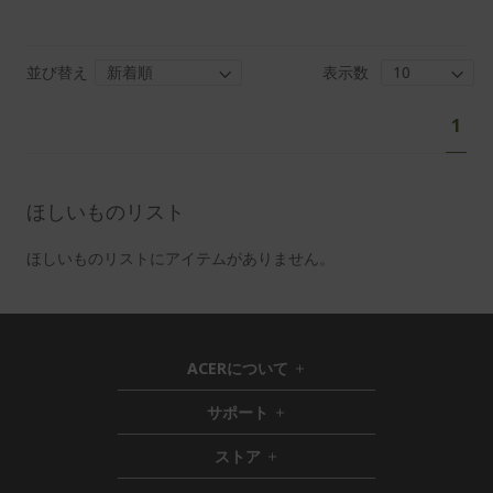
並び替え
表示数
ペ
あ
1
ー
な
ジ
た
は
ほしいものリスト
現
在
ほしいものリストにアイテムがありません。
ペ
ー
ジ
を
ACERについて
h
読
i
サポート
ん
h
d
i
d
で
ストア
h
d
e
い
i
d
n