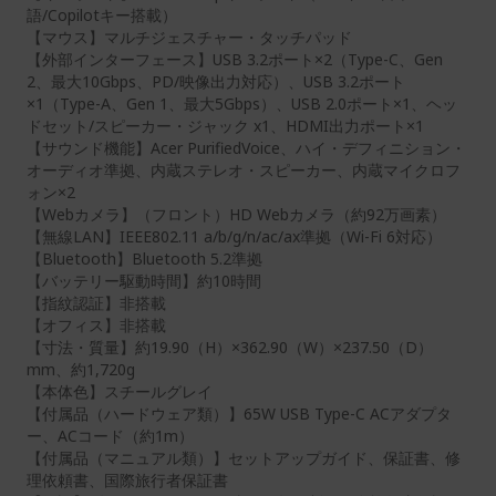
語/Copilotキー搭載）
【マウス】マルチジェスチャー・タッチパッド
【外部インターフェース】USB 3.2ポート×2（Type-C、Gen
2、最大10Gbps、PD/映像出力対応）、USB 3.2ポート
×1（Type-A、Gen 1、最大5Gbps）、USB 2.0ポート×1、ヘッ
ドセット/スピーカー・ジャック x1、HDMI出力ポート×1
【サウンド機能】Acer PurifiedVoice、ハイ・デフィニション・
オーディオ準拠、内蔵ステレオ・スピーカー、内蔵マイクロフ
ォン×2
【Webカメラ】（フロント）HD Webカメラ（約92万画素）
【無線LAN】IEEE802.11 a/b/g/n/ac/ax準拠（Wi-Fi 6対応）
【Bluetooth】Bluetooth 5.2準拠
【バッテリー駆動時間】約10時間
【指紋認証】非搭載
【オフィス】非搭載
【寸法・質量】約19.90（H）×362.90（W）×237.50（D）
mm、約1,720g
【本体色】スチールグレイ
【付属品（ハードウェア類）】65W USB Type-C ACアダプタ
ー、ACコード（約1m）
【付属品（マニュアル類）】セットアップガイド、保証書、修
理依頼書、国際旅行者保証書