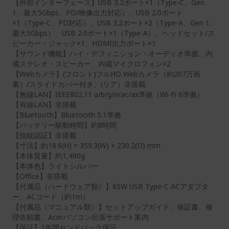
【外部インターフェース】USB 3.2ポート×1（Type-C、Gen
1、最大5Gbps、PD/映像出力対応）、USB 2.0ポート
×1（Type-C、PD対応）、USB 3.2ポート×2（Type-A、Gen 1、
最大5Gbps）、USB 2.0ポート×1（Type-A）、ヘッドセット/ス
ピーカー・ジャック×1、HDMI出力ポート×1
【サウンド機能】ハイ・デフィニション・オーディオ準拠、内
蔵ステレオ・スピーカー、内蔵マイクロフォン×2
【Webカメラ】(フロント)フルHD Webカメラ（約207万画
素）/スライドカバー付き、(リア）非搭載
【無線LAN】IEEE802.11 a/b/g/n/ac/ax準拠（Wi-Fi 6準拠）
【有線LAN】非搭載
【Bluetooth】Bluetooth 5.1準拠
【バッテリー駆動時間】約8時間
【指紋認証】非搭載
【寸法】約18.6(H) × 359.3(W) × 230.2(D) mm
【本体質量】約1,490g
【本体色】ライトシルバー
【Office】非搭載
【付属品（ハードウェア類）】65W USB Type-C ACアダプタ
ー、ACコード（約1m）
【付属品（マニュアル類）】セットアップガイド、保証書、修
理依頼書、Acerパソコン出張サポート案内
【保証】1年間センドバック保証