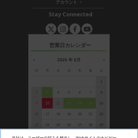
ま
アカウント
d
e
h
す
d
n
i
Stay Connected
e
d
n
d
e
n
営業日カレンダー
2026 年 8月
＜
＞
日
月
火
水
木
金
土
1
2
3
4
5
6
7
8
10
9
11
12
13
14
15
16
17
18
19
20
21
22
23
24
25
26
27
28
29
30
31
当社は、ユーザーの好みを検出し、Webサイトのナビゲー