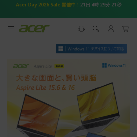
コ
Acer Day 2026 Sale 開催中！
21日 4時 29分 21秒
ン
テ
ン
ツ
へ
ス
キ
ッ
プ