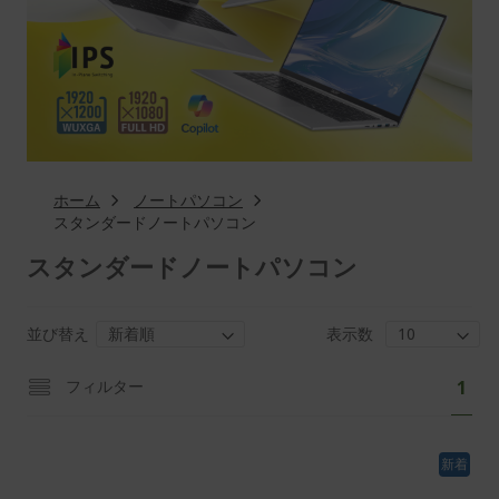
ホーム
ノートパソコン
スタンダードノートパソコン
スタンダードノートパソコン
並び替え
表示数
ペ
あ
フィルター
1
ー
な
ジ
た
新着
は
現