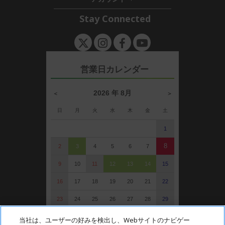
d
e
h
す
d
n
i
Stay Connected
e
d
n
d
e
n
営業日カレンダー
2026 年 8月
＜
＞
日
月
火
水
木
金
土
1
8
2
3
4
5
6
7
9
10
11
12
13
14
15
16
17
18
19
20
21
22
23
24
25
26
27
28
29
30
31
当社は、ユーザーの好みを検出し、Webサイトのナビゲー