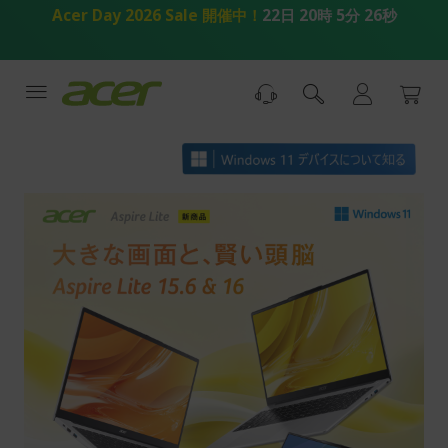
コ
Acer Day 2026 Sale 開催中！
22日 20時 5分 25秒
ン
テ
ン
ツ
へ
ス
キ
ッ
プ