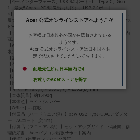
【外部インターフェース】USB 3.2ポート×1（Type-C、Gen
1、最大5Gbps、PD/映像出力対応）、USB 2.0ポート
×1（Type-C、PD対応）、USB 3.2ポート×2（Type-A、Gen 1、
Acer 公式オンラインストアへようこそ
最大5Gbps）、USB 2.0ポート×1（Type-A）、ヘッドセット/ス
ピーカー・ジャック×1、HDMI出力ポート×1
【サウンド機能】ハイ・デフィニション・オーディオ準拠、内
お客様は日本以外の国から閲覧されている
蔵ステレオ・スピーカー、内蔵マイクロフォン×2
ようです。
【Webカメラ】(フロント)フルHD Webカメラ（約207万画
Acer 公式オンラインストアは日本国内限
素）/スライドカバー付き、(リア）非搭載
定で発送させていただいております。
【無線LAN】IEEE802.11 a/b/g/n/ac/ax準拠（Wi-Fi 6準拠）
【有線LAN】非搭載
配送先住所は日本国内です
【Bluetooth】Bluetooth 5.1準拠
【バッテリー駆動時間】約8時間
お近くのAcerストアを探す
【指紋認証】非搭載
【寸法】約18.6(H) × 359.3(W) × 230.2(D) mm
【本体質量】約1,490g
【本体色】ライトシルバー
【Office】非搭載
【付属品（ハードウェア類）】65W USB Type-C ACアダプタ
ー、ACコード（約1m）
【付属品（マニュアル類）】セットアップガイド、保証書、修
理依頼書、Acerパソコン出張サポート案内
【保証】1年間センドバック保証