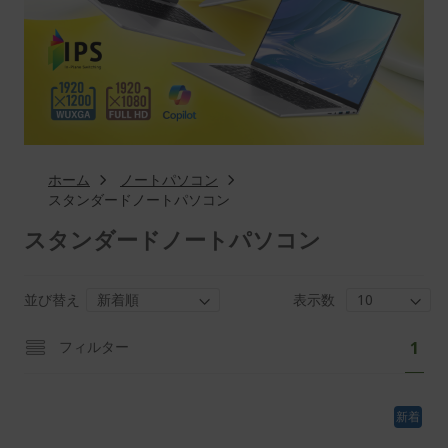
ホーム
ノートパソコン
スタンダードノートパソコン
スタンダードノートパソコン
並び替え
表示数
ペ
あ
フィルター
1
ー
な
ジ
た
新着
は
現