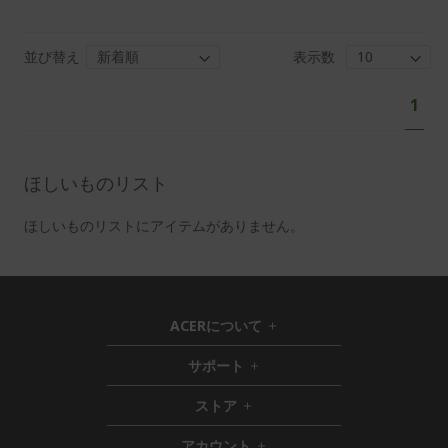
並び替え
表示数
ペ
あ
1
ー
な
ジ
た
は
ほしいものリスト
現
在
ほしいものリストにアイテムがありません。
ペ
ー
ジ
を
ACERについて
h
読
i
サポート
ん
h
d
i
d
で
ストア
h
d
e
い
i
d
n
ま
アカウント