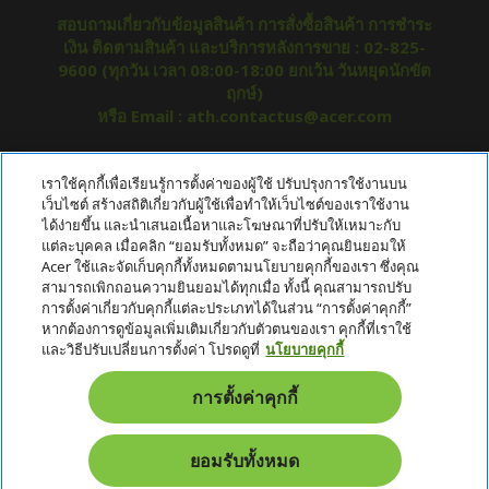
สอบถามเกี่ยวกับข้อมูลสินค้า การสั่งซื้อสินค้า การชำระ
เงิน ติดตามสินค้า และบริการหลังการขาย : 02-825-
9600 (ทุกวัน เวลา 08:00-18:00 ยกเว้น วันหยุดนักขัต
ฤกษ์)
หรือ Email : ath.contactus@acer.com
เกี่ยวกับ ACER
เราใช้คุกกี้เพื่อเรียนรู้การตั้งค่าของผู้ใช้ ปรับปรุงการใช้งานบน
h
เว็บไซต์ สร้างสถิติเกี่ยวกับผู้ใช้เพื่อทำให้เว็บไซต์ของเราใช้งาน
i
ได้ง่ายขึ้น และนำเสนอเนื้อหาและโฆษณาที่ปรับให้เหมาะกับ
บริการลูกค้า
h
d
แต่ละบุคคล เมื่อคลิก “ยอมรับทั้งหมด” จะถือว่าคุณยินยอมให้
i
d
Acer ใช้และจัดเก็บคุกกี้ทั้งหมดตามนโยบายคุกกี้ของเรา ซึ่งคุณ
ข้อกำหนด
h
d
e
สามารถเพิกถอนความยินยอมได้ทุกเมื่อ ทั้งนี้ คุณสามารถปรับ
i
d
n
การตั้งค่าเกี่ยวกับคุกกี้แต่ละประเภทได้ในส่วน “การตั้งค่าคุกกี้”
บัญชี
h
d
e
หากต้องการดูข้อมูลเพิ่มเติมเกี่ยวกับตัวตนของเรา คุกกี้ที่เราใช้
i
d
n
และวิธีปรับเปลี่ยนการตั้งค่า โปรดดูที่
นโยบายคุกกี้
หนังสือรับรอง
d
e
h
d
n
i
News & Promotion
การตั้งค่าคุกกี้
e
d
n
d
Promotion
e
ยอมรับทั้งหมด
n