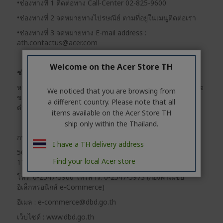
•ช่องทางที่ 1 ติดต่อทาง Call-Center 02-825-9600
•ช่องทางที่ 2 จดหมายทางไปรษณีย์ ตามที่อยู่ในเมนูติดต่อเรา
•ช่องทางที่ 3 จดหมายทาง E-mail address :
ath.contactus@acer.com
Welcome on the Acer Store TH
ช่องทางการระงับข้อพิพาทโดยกลไกภายนอก
หากกระบวนการแก้ไขข้อพิพาทโดยผู้ประกอบการไม่เป็นที่พอใจ
We noticed that you are browsing from
ของลูกค้า ลูกค้าสามารถใช้ช่องทางภายนอกที่ลูกค้าสามารถ
a different country. Please note that all
ดำเนินการระงับข้อพิพาทได้ โดยติดต่อมายัง
items available on the Acer Store TH
ship only within the Thailand.
กรมพัฒนาธุรกิจการค้า
I have a TH delivery address
563 ถนนนนทบุรี ตำบลบางกระสอ อำเภอเมือง จังหวัดนนทบุรี
Find your local Acer store
11000
โทร. 0-2547-5960 โทรสาร. 0-2547-5973 (กองพาณิชย์
อิเล็กทรอนิกส์ e-Commerce)
อีเมล : e-commerce@dbd.go.th
เว็บไซด์ : www.dbd.go.th