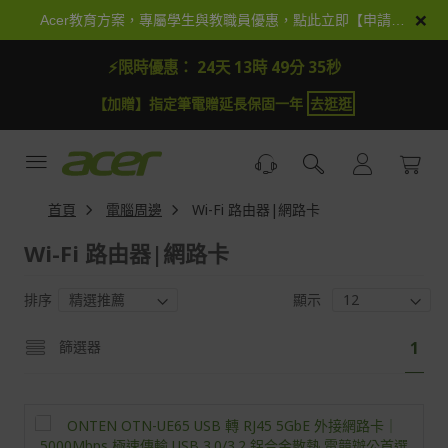
跳
×
Acer教育方案，專屬學生與教職員優惠，點此立即【申請加入】
到
內
⚡限時優惠：
24天 13時 49分 34秒
容
【加贈】指定筆電贈延長保固一年
去逛逛
首頁
電腦周邊
Wi-Fi 路由器|網路卡
Wi-Fi 路由器|網路卡
排序
顯示
頁
您
篩選器
1
面
目
前
正
閱