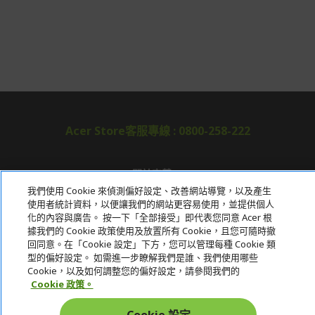
Acer Store客服專線 : 0800-258-222
關於宏碁
我們使用 Cookie 來偵測偏好設定、改善網站導覽，以及產生
服務
使用者統計資料，以便讓我們的網站更容易使用，並提供個人
化的內容與廣告。 按一下「全部接受」即代表您同意 Acer 根
宏碁網路商城
據我們的 Cookie 政策使用及放置所有 Cookie，且您可隨時撤
回同意。在「Cookie 設定」下方，您可以管理每種 Cookie 類
型的偏好設定。 如需進一步瞭解我們是誰、我們使用哪些
帳戶
Cookie，以及如何調整您的偏好設定，請參閱我們的
在社群上追蹤 Acer
Cookie 政策。