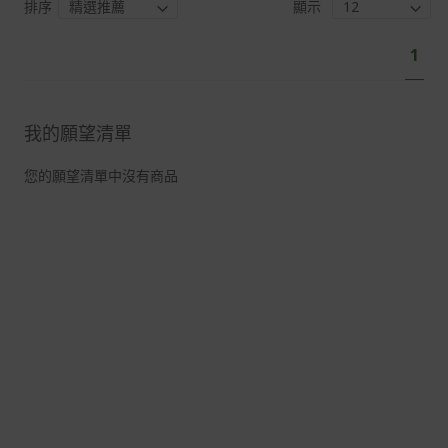
排序
顯示
頁
您
1
面
目
前
正
我的願望清單
閱
讀
您的願望清單中沒有商品