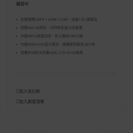
補貨中
支援實體SIM卡 / eSIM / vSIM，涵蓋135+國電信
搭載WiFi 6E技術，可同時支援20台裝置
內建WPA3高階加密、防火牆與SIM卡鎖
內建8000 mAh超大電池，連續使用最長28小時
具備IP68防水防塵+MIL-STD-810H軍規
加入並比較
加入願望清單