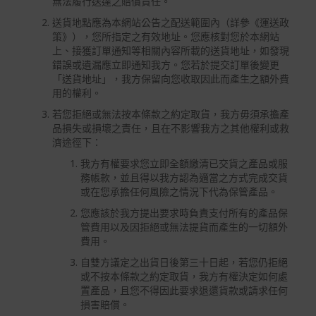
無法履行送達之賠償責任。
送貨地點應為本網站公告之配送範圍內（詳參《運送政
策》），您所指定之有效地址。您應核對您於本網站
上、接獲訂單通知等相關內容所載的送貨地址，如發現
錯誤或遺漏應立即通知我方。您若於提交訂單後變更
「送貨地址」，我方保留向您收取因此而產生之額外費
用的權利。
若您拒絕或無法按本條款之約定取貨，我方毋須承擔產
品損失或損壞之責任，且在不影響我方之其他權利或救
濟途徑下：
我方有權要求您立即全額繳清已交貨之產品或服
務帳款，並且得以我方認為適當之方式完成交貨
或在您承擔任何風險之情況下代為保管產品。
您應該於我方提出要求時負責支付所有的產品保
管費用以及因拒絕或無法提貨而產生的一切額外
費用。
自雙方議定之出貨日後第三十日起，若您仍拒絕
或不按本條款之約定取貨，我方有權決定如何處
置產品，且您不得因此要求退還貨款或請求任何
損害賠償。