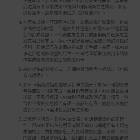
不在此限。」因此契約成立並於您收受商品後，您享有
前述消費者保護法第19條第1項解除契約之權利，如有
退貨需求，請參閱本網站之《退貨流程》。
在您完成線上訂購程序以後，本網站會自動寄發一封電
子郵件通知給您，但是該郵件僅是告知您Acer已經接獲
您的訂購資訊，不代表雙方之買賣或服務契約已經成立
或交易已經完成，Acer保留是否接受或取消您的訂單的
權利，即使您已在本網站完成刷卡手續，亦同。如Acer
決定拒絕或取消您的訂單，Acer將直接取消信用卡請款
作業或將款項退還至您的信用卡。
Acer提供的付款方式，詳細內容請參考本網站之《付款
方式說明》。
如Acer無前述拒絕或取消訂單之情形，於Acer確認交易
條件無誤、付款完成、而且仍有存貨後，Acer將會直接
出貨，不另行通知。Acer得拒絕或取消訂單之情形，包
含但不限於交易條件有誤、商品無存貨、服務無法提供
或有其他Acer無法接受訂單之情形。
您瞭解並同意，雖然Acer會盡力維護相關資料的正確
性，但Acer不以任何明示或默示的方式保證所有出現在
本網站上、或相關訊息上的資料均為完整、正確、即時
的資訊。如果本網站上、或相關訊息上之商品或服務的