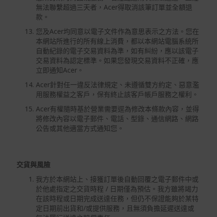
無法聯繫超過三天者，Acer得取消該筆訂單並全額退
款。
您及Acer均同意以電子文件作為意思表示之方法。您在
本網站所進行的所有線上消費，都以本網站電腦系統所
自動紀錄的電子交易資料為準，如有糾紛，應以該電子
交易資料為認定標準。如果您發現交易資料不正確，應
立即通知Acer。
Acer針對任一違反法律規定、未遵循雙方約定、惡意濫
用服務權益之客戶，保有終止該客戶帳戶服務之權利。
Acer有權隨時基於營業需要逕為修改本條款內容，並得
將修改內容以電子郵件、電話、型錄、通信網路、網路
公告或其他適當方式通知您。
交貨與風險
我方於本網站上、接獲訂單後自動回覆之電子郵件中或
於他處指定之交貨時程 / 日期僅為預估。我方雖將竭力
在該時程或日期完成送達任務，但仍不保證能夠於某特
定日期前出貨和/或提供服務，且無須負擔延遲送達或