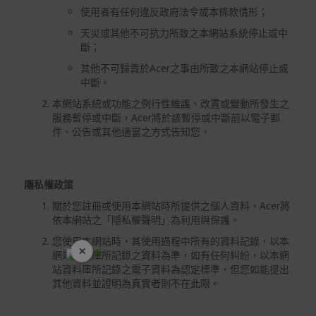
使用者有任何違反政府法令或本條款情形；
天災或其他不可抗力所致之本網站系統停止或中
斷；
其他不可歸責於Acer之事由所致之本網站停止或
中斷。
本網站系統或功能之例行性維護、改置或變動所發生之
服務暫停或中斷，Acer將於該暫停或中斷前以電子郵
件、公告或其他適當之方式告知您。
隱私權政策
關於您註冊或使用本網站時所提供之個人資料，Acer將
依本網站之「隱私權聲明」為利用與保護。
您使用本網站時，其使用過程中所有的資料記錄，以本
×
網站資料庫所記錄之資料為準，如有任何糾紛，以本網
開學裝備全面降價
站資料庫所記錄之電子資料為認定標準，但您如能提出
其他資料並證明為真實者則不在此限。