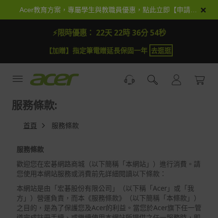
跳
×
Acer教育方案，專屬學生與教職員優惠，點此立即【申請加入】
到
內
⚡限時優惠：
22天 22時 36分 53秒
容
【加贈】指定筆電贈延長保固一年
去逛逛
服務條款:
首頁
服務條款
服務條款
歡迎您在宏碁網路商城（以下簡稱「本網站」）進行消費。請
您使用本網站服務或消費前先詳細閱讀以下條款：
本網站是由「宏碁股份有限公司」（以下稱「Acer」或「我
方」）營運負責，而本《服務條款》（以下簡稱「本條款」）
之目的，是為了保護您及Acer的利益。當您於Acer旗下任一管
道完成註冊手續、或繼續使用本網站所提供之任一服務時，即