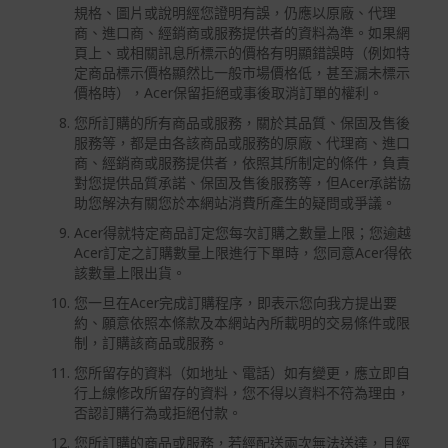
規格、圖片或說明經您證明有誤，仍應以原廠、代理
商、進口商、經銷商或服務提供者的資料為準。如果網
頁上、或相關訊息所標示的價格有明顯錯誤時（例如特
定商品標示價格顯然比一般市場價格低，甚至漏未標示
價格時），Acer保留拒絕或事後取消訂單的權利。
您所訂購的所有商品或服務，關於其品質、保固及售後
服務等，都是由各該商品或服務的原廠、代理商、進口
商、經銷商或服務提供者，依照其所制定的條件，負責
對您提供品質承諾、保固及售後服務等，但Acer承諾協
助您解決有關您於本網站消費所產生的疑問或爭議。
Acer得就特定商品訂定您每次訂購之數量上限；您逾越
Acer訂定之訂購數量上限進行下單時，您同意Acer得依
該數量上限出貨。
您一旦在Acer完成訂購程序，即表示您向我方提出要
約、願意依照本條款及本網站內所載明的交易條件或限
制，訂購該商品或服務。
您所留存的資料（如地址、電話）如有變更，應立即自
行上線修改所留存的資料，您不得以資料不符為理由，
否認訂購行為或拒絕付款。
您所訂購的商品或服務，若經配送兩次無法送達，且經