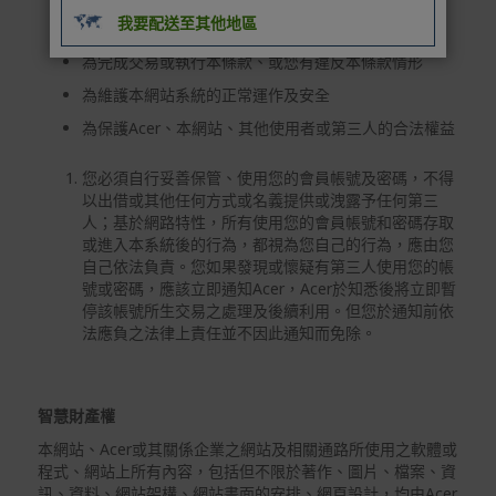
我要配送至其他地區
依法令規定、或依司法機關或其他有權機關的命令
為完成交易或執行本條款、或您有違反本條款情形
為維護本網站系統的正常運作及安全
為保護Acer、本網站、其他使用者或第三人的合法權益
您必須自行妥善保管、使用您的會員帳號及密碼，不得
以出借或其他任何方式或名義提供或洩露予任何第三
人；基於網路特性，所有使用您的會員帳號和密碼存取
或進入本系統後的行為，都視為您自己的行為，應由您
自己依法負責。您如果發現或懷疑有第三人使用您的帳
號或密碼，應該立即通知Acer，Acer於知悉後將立即暫
停該帳號所生交易之處理及後續利用。但您於通知前依
法應負之法律上責任並不因此通知而免除。
智慧財產權
本網站、Acer或其關係企業之網站及相關通路所使用之軟體或
程式、網站上所有內容，包括但不限於著作、圖片、檔案、資
訊、資料、網站架構、網站畫面的安排、網頁設計，均由Acer