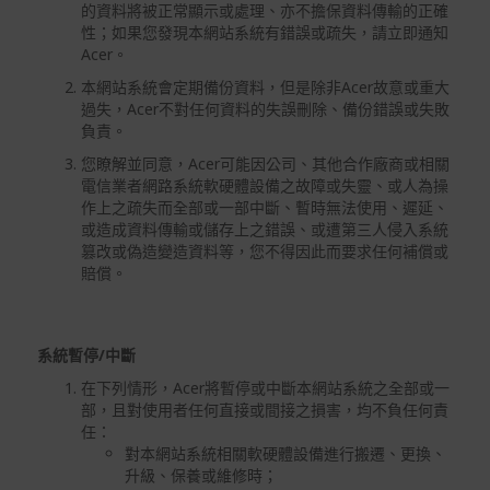
的資料將被正常顯示或處理、亦不擔保資料傳輸的正確
性；如果您發現本網站系統有錯誤或疏失，請立即通知
Acer。
本網站系統會定期備份資料，但是除非Acer故意或重大
過失，Acer不對任何資料的失誤刪除、備份錯誤或失敗
負責。
您瞭解並同意，Acer可能因公司、其他合作廠商或相關
電信業者網路系統軟硬體設備之故障或失靈、或人為操
作上之疏失而全部或一部中斷、暫時無法使用、遲延、
或造成資料傳輸或儲存上之錯誤、或遭第三人侵入系統
篡改或偽造變造資料等，您不得因此而要求任何補償或
賠償。
系統暫停
/
中斷
在下列情形，Acer將暫停或中斷本網站系統之全部或一
部，且對使用者任何直接或間接之損害，均不負任何責
任：
對本網站系統相關軟硬體設備進行搬遷、更換、
升級、保養或維修時；