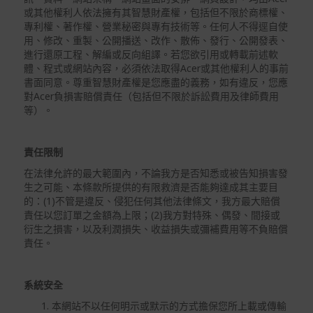
或其他權利人依法擁有其智慧財產權，包括但不限於商標權、
專利權、著作權、營業秘密與專有技術等。任何人不得逕自使
用、修改、重製、公開播送、改作、散佈、發行、公開發表、
進行還原工程、解編或反向組譯。若您欲引用或轉載前述軟
體、程式或網站內容，必須依法取得Acer或其他權利人的事前
書面同意。尊重智慧財產權是您應盡的義務，如有違反，您應
對Acer負損害賠償責任（包括但不限於訴訟費用及律師費用
等）。
責任限制
在法律允許的最大範圍內，不論我方是否知悉或被告知損害發
生之可能、本條款所提供的有限救濟是否能夠達成其主要目
的：(1)不管是違反、侵犯任何其他法律條文，我方最大賠償
責任以您訂單之金額為上限；(2)我方對特殊、偶發、間接或
衍生之損害，以及利潤損失、收益損失或彌補費用等不負賠償
責任。
系統安全
本網站不以任何明示或默示的方式擔保您所上載或傳輸