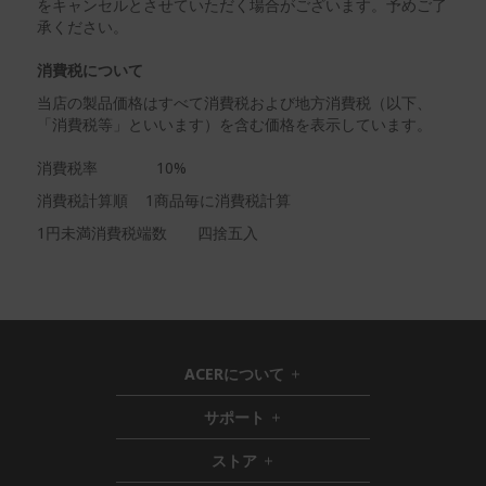
をキャンセルとさせていただく場合がございます。予めご了
承ください。
消費税について
当店の製品価格はすべて消費税および地方消費税（以下、
「消費税等」といいます）を含む価格を表示しています。
消費税率 10%
消費税計算順 1商品毎に消費税計算
1円未満消費税端数 四捨五入
ACERについて
h
i
サポート
h
d
i
d
ストア
h
d
e