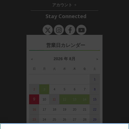
i
d
n
アカウント
d
e
h
d
n
i
Stay Connected
e
d
n
d
e
n
営業日カレンダー
2026 年 8月
＜
＞
日
月
火
水
木
金
土
1
2
3
4
5
6
7
8
9
10
11
12
13
14
15
16
17
18
19
20
21
22
23
24
25
26
27
28
29