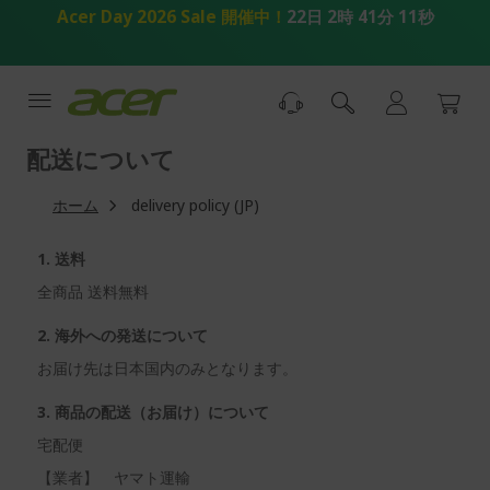
コ
Acer Day 2026 Sale 開催中！
22日 2時 41分 10秒
ン
テ
ン
ツ
へ
ス
配送について
キ
ッ
ホーム
delivery policy (JP)
プ
1. 送料
全商品 送料無料
2. 海外への発送について
お届け先は日本国内のみとなります。
3. 商品の配送（お届け）について
宅配便
【業者】 ヤマト運輸