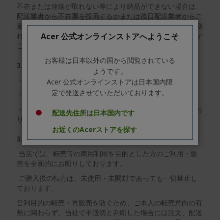
不在または連絡が取れない等により納品ができない場合は、
配送業者から不在票を投函するかまたは後日配送業者からご
連絡をさせていただきますが、商品出荷後14日以上連絡が取
Acer 公式オンラインストアへようこそ
れない場合にはご注文をキャンセルとさせていただく場合が
ございますので、あらかじめご了承ください。
お客様は日本以外の国から閲覧されている
3.3 お荷物の転送について
ようです。
・不正注文防止の為、お荷物の転送を禁止しております。
Acer 公式オンラインストアは日本国内限
定で発送させていただいております。
・発送後のお届け先の変更はお受けできません。
・お客様ご自身でのヤマト運輸への転送依頼もお断りしてお
配送先住所は日本国内です
ります。
お近くのAcerストアを探す
3.4 転売を目的とした注文、配送先について
当店では、転売等の商用利用を目的とした方のご利用・販
売を全面的にお断りしております。
ご購入後の転売は、未使用・未開封であっても一切禁止し
ております。
営利目的の転売・再販売を防ぐため、ご本人の転売意向の有
無に関わらず、当社で不適切と判断した場合には注文、配送