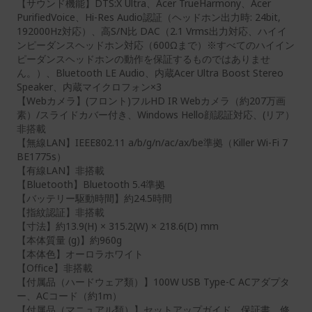
【サウンド機能】DTS:X Ultra、Acer TrueHarmony、Acer
PurifiedVoice、Hi-Res Audio認証（ヘッドホン出力時: 24bit,
192000Hz対応）、高S/N比 DAC（2.1 Vrms出力対応、ハイイ
ンピーダンスヘッドホン対応（600Ωまで）※すべてのハイイン
ピーダンスヘッドホンの動作を保証するものではありませ
ん。）、Bluetooth LE Audio、内蔵Acer Ultra Boost Stereo
Speaker、内蔵マイクロフォン×3
【Webカメラ】(フロント)フルHD IR Webカメラ（約207万画
素）/スライドカバー付き、Windows Hello顔認証対応、(リア）
非搭載
【無線LAN】IEEE802.11 a/b/g/n/ac/ax/be準拠（Killer Wi-Fi 7
BE1775s）
【有線LAN】非搭載
【Bluetooth】Bluetooth 5.4準拠
【バッテリー駆動時間】約24.5時間
【指紋認証】非搭載
【寸法】約13.9(H) × 315.2(W) × 218.6(D) mm
【本体質量 (g)】約960g
【本体色】オーロラホワイト
【Office】非搭載
【付属品（ハードウェア類）】100W USB Type-C ACアダプタ
ー、ACコード（約1m）
【付属品（マニュアル類）】セットアップガイド、保証書、修