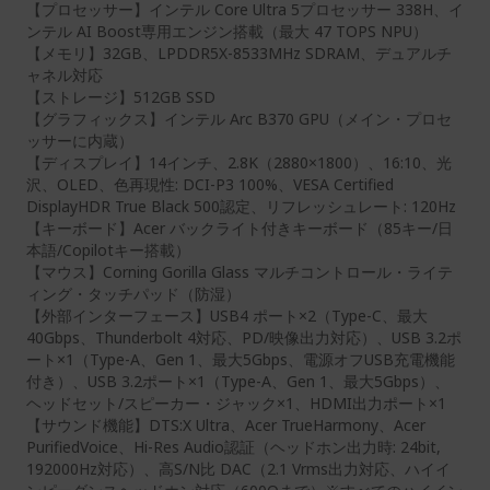
【プロセッサー】インテル Core Ultra 5プロセッサー 338H、イ
ンテル AI Boost専用エンジン搭載（最大 47 TOPS NPU）
【メモリ】32GB、LPDDR5X-8533MHz SDRAM、デュアルチ
ャネル対応
【ストレージ】512GB SSD
【グラフィックス】インテル Arc B370 GPU（メイン・プロセ
ッサーに内蔵）
【ディスプレイ】14インチ、2.8K（2880×1800）、16:10、光
沢、OLED、色再現性: DCI-P3 100%、VESA Certified
DisplayHDR True Black 500認定、リフレッシュレート: 120Hz
【キーボード】Acer バックライト付きキーボード（85キー/日
本語/Copilotキー搭載）
【マウス】Corning Gorilla Glass マルチコントロール・ライテ
ィング・タッチパッド（防湿）
【外部インターフェース】USB4 ポート×2（Type-C、最大
40Gbps、Thunderbolt 4対応、PD/映像出力対応）、USB 3.2ポ
ート×1（Type-A、Gen 1、最大5Gbps、電源オフUSB充電機能
付き）、USB 3.2ポート×1（Type-A、Gen 1、最大5Gbps）、
ヘッドセット/スピーカー・ジャック×1、HDMI出力ポート×1
【サウンド機能】DTS:X Ultra、Acer TrueHarmony、Acer
PurifiedVoice、Hi-Res Audio認証（ヘッドホン出力時: 24bit,
192000Hz対応）、高S/N比 DAC（2.1 Vrms出力対応、ハイイ