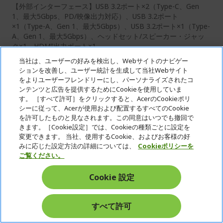
【外部インターフェース】USB 3.2ポート×2（Type-C、Gen
1、最大5Gbps、PD/映像出力対応）、USB 3.2ポート
×1（Type-A、Gen 1、最大5Gbps）、USB 3.2ポート×1（Type-
A、Gen 1、最大5Gbps）、ヘッドセット/スピーカー・ジャッ
ク×1、HDMI出力ポート×1
【サウンド機能】インテル ハイ・デフィニション・オーディオ
当社は、ユーザーの好みを検出し、Webサイトのナビゲー
準拠、内蔵ステレオ・スピーカー、内蔵マイクロフォン×1
ションを改善し、ユーザー統計を生成して当社Webサイト
【Webカメラ】(フロント)フルHD Webカメラ（約207万画
をよりユーザーフレンドリーにし、パーソナライズされたコ
素）/スライドカバー付き、(リア）非搭載
ンテンツと広告を提供するためにCookieを使用していま
【無線LAN】IEEE802.11 a/b/g/n/ac/ax準拠（Wi-Fi 6準拠）
す。 ［すべて許可］をクリックすると、AcerのCookieポリ
【有線LAN】非搭載
シーに従って、Acerが使用および配置するすべてのCookie
【Bluetooth】Bluetooth 5.3準拠
を許可したものと見なされます。この同意はいつでも撤回で
【バッテリー駆動時間】約9時間
きます。［Cookie設定］では、Cookieの種類ごとに設定を
【指紋認証】非搭載
変更できます。 当社、使用するCookie、およびお客様の好
【寸法】約14.9(H) × 313.7(W) × 219(D) mm
みに応じた設定方法の詳細については、
Cookieポリシーを
【本体質量】約980g
ご覧ください。
【本体色】ライトシルバー
【Office】非搭載
Cookie 設定
【付属品（ハードウェア類）】65W USB Type-C ACアダプタ
ー、ACコード（約1m）
【付属品（マニュアル類）】セットアップガイド、保証書、修
すべて許可
理依頼書、Acerパソコン出張サポート案内