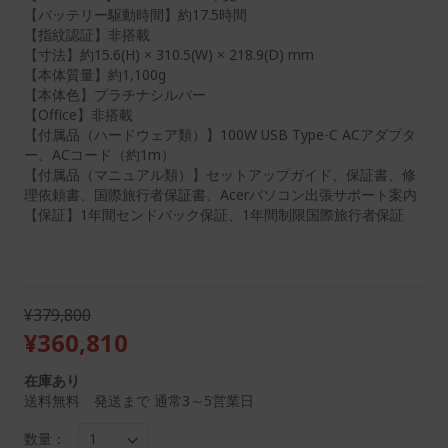
【バッテリー駆動時間】約17.5時間
【指紋認証】非搭載
【寸法】約15.6(H) × 310.5(W) × 218.9(D) mm
【本体質量】約1,100g
【本体色】プラチナシルバー
【Office】非搭載
【付属品（ハードウェア類）】100W USB Type-C ACアダプタ
ー、ACコード（約1m）
【付属品（マニュアル類）】セットアップガイド、保証書、修
理依頼書、国際旅行者保証書、Acerパソコン出張サポート案内
【保証】1年間センドバック保証、1年間制限国際旅行者保証
¥379,800
¥360,810
在庫あり
送料無料 発送まで 通常3～5営業日
数量：