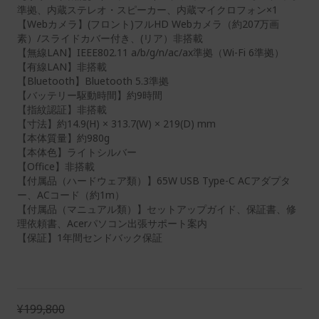
準拠、内蔵ステレオ・スピーカー、内蔵マイクロフォン×1
【Webカメラ】(フロント)フルHD Webカメラ（約207万画
素）/スライドカバー付き、(リア）非搭載
【無線LAN】IEEE802.11 a/b/g/n/ac/ax準拠（Wi-Fi 6準拠）
【有線LAN】非搭載
【Bluetooth】Bluetooth 5.3準拠
【バッテリー駆動時間】約9時間
【指紋認証】非搭載
【寸法】約14.9(H) × 313.7(W) × 219(D) mm
【本体質量】約980g
【本体色】ライトシルバー
【Office】非搭載
【付属品（ハードウェア類）】65W USB Type-C ACアダプタ
ー、ACコード（約1m）
【付属品（マニュアル類）】セットアップガイド、保証書、修
理依頼書、Acerパソコン出張サポート案内
【保証】1年間センドバック保証
¥199,800