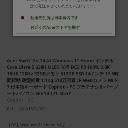
定で発送させていただいております。
配送先住所は日本国内です
お近くのAcerストアを探す
Acer Swift Go 14 AI Windows 11 Home インテル
Core Ultra 5 338H OLED 光沢 DCI-P3 100% 2.8K
16:10 120Hz 32GBメモリ 512GB SSD 14インチ 17.5時
間駆動 薄型軽量 1.1kg 518万画素 IR Webカメラ Wi-Fi
7 日本語キーボード Copilot＋PC プラチナシルバー ノ
ートパソコン SFG14-I71-N53Y
Copilot+ PC
Ref.
NX.W1MSJ.003
【OS】Windows 11 Home 64ビット