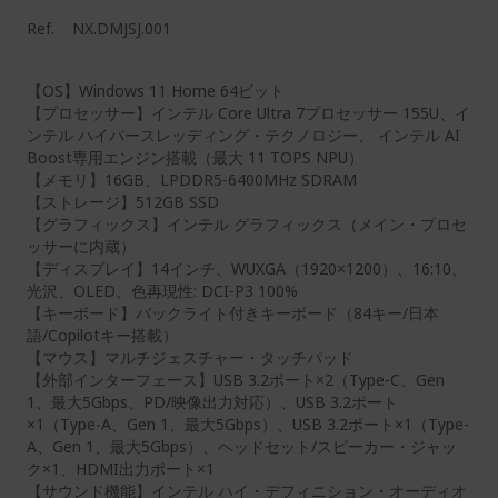
Ref.
NX.DMJSJ.001
【OS】Windows 11 Home 64ビット
【プロセッサー】インテル Core Ultra 7プロセッサー 155U、イ
ンテル ハイパースレッディング・テクノロジー、 インテル AI
Boost専用エンジン搭載（最大 11 TOPS NPU）
【メモリ】16GB、LPDDR5-6400MHz SDRAM
【ストレージ】512GB SSD
【グラフィックス】インテル グラフィックス（メイン・プロセ
ッサーに内蔵）
【ディスプレイ】14インチ、WUXGA（1920×1200）、16:10、
光沢、OLED、色再現性: DCI-P3 100%
【キーボード】バックライト付きキーボード（84キー/日本
語/Copilotキー搭載）
【マウス】マルチジェスチャー・タッチパッド
【外部インターフェース】USB 3.2ポート×2（Type-C、Gen
1、最大5Gbps、PD/映像出力対応）、USB 3.2ポート
×1（Type-A、Gen 1、最大5Gbps）、USB 3.2ポート×1（Type-
A、Gen 1、最大5Gbps）、ヘッドセット/スピーカー・ジャッ
ク×1、HDMI出力ポート×1
【サウンド機能】インテル ハイ・デフィニション・オーディオ