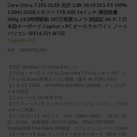
Core Ultra 7 355 OLED 光沢 2.8K 16:10 DCI-P3 100%
120Hz 32GBメモリー 1TB SSD 14インチ 薄型軽量
960g 24.5時間駆動 207万画素カメラ 顔認証 Wi-Fi 7 日
本語キーボード Copilot＋PC オーロラホワイト ノート
パソコン SFE14-I51-N73Z
Copilot+ PC
Ref.
NX.W09SJ.001
【OS】Windows 11 Home 64ビット
【プロセッサー】インテル Core Ultra 7プロセッサー 355、イ
ンテル AI Boost専用エンジン搭載（最大 49 TOPS NPU）
【メモリ】32GB、LPDDR5X-8533MHz SDRAM、デュアルチ
ャネル対応
【ストレージ】1024GB SSD
【グラフィックス】インテル グラフィックス（メイン・プロセ
ッサーに内蔵）
【ディスプレイ】14インチ、2.8K（2880×1800）、16:10、光
沢、OLED、色再現性: DCI-P3 100%、VESA CERTIFIED
DisplayHDR True Black 500認定、リフレッシュレート: 120Hz
【キーボード】Acer バックライト付きキーボード（85キー/日