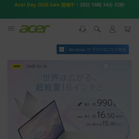
コ
Acer Day 2026 Sale 開催中！
20日 16時 34分 31秒
ン
テ
ン
ツ
へ
ス
キ
ッ
プ