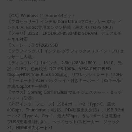
【OS】Windows 11 Home 64ビット
【プロセッサー】インテル Core Ultra 5プロセッサー 325、イ
ンテル AI Boost専用エンジン搭載（最大 47 TOPS NPU）
【メモリ】32GB、LPDDR5X-8533MHz SDRAM、デュアルチ
ャネル対応
【ストレージ】512GB SSD
【グラフィックス】インテル グラフィックス（メイン・プロセ
ッサーに内蔵）
【ディスプレイ】14インチ、2.8K（2880×1800）、16:10、光
沢、OLED、色再現性: DCI-P3 100%、VESA CERTIFIED
DisplayHDR True Black 500認定、リフレッシュレート: 120Hz
【キーボード】Acer バックライト付きキーボード（85キー/日
本語/Copilotキー搭載）
【マウス】Corning Gorilla Glass マルチジェスチャー・タッチ
パッド（防湿）
【外部インターフェース】USB4 ポート×2（Type-C、最大
40Gbps、Thunderbolt 4対応、PD/映像出力対応）、USB 3.2ポ
ート×2（Type-A、Gen 1、最大5Gbps、うち1ポートは電源オ
フUSB充電機能付き）、ヘッドセット/スピーカー・ジャック
×1、HDMI出力ポート×1