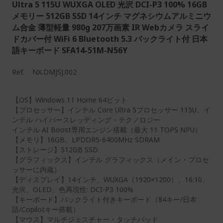
Ultra 5 115U WUXGA OLED 光沢 DCI-P3 100% 16GB
メモリー 512GB SSD 14インチ マグネシウムアルミニウ
ム合金 薄型軽量 980g 207万画素 IR Webカメラ スライ
ドカバー付 WiFi 6 Bluetooth 5.3 バックライト付 日本
語キーボード SFA14-51M-N56Y
Ref.
NX.DMJSJ.002
【OS】Windows 11 Home 64ビット
【プロセッサー】インテル Core Ultra 5プロセッサー 115U、イ
ンテル ハイパースレッディング・テクノロジー
インテル AI Boost専用エンジン搭載（最大 11 TOPS NPU）
【メモリ】16GB、LPDDR5-6400MHz SDRAM
【ストレージ】512GB SSD
【グラフィックス】インテル グラフィックス（メイン・プロセ
ッサーに内蔵）
【ディスプレイ】14インチ、WUXGA（1920×1200）、16:10、
光沢、OLED、色再現性: DCI-P3 100%
【キーボード】バックライト付きキーボード（84キー/日本
語/Copilotキー搭載）
【マウス】マルチジェスチャー・タッチパッド