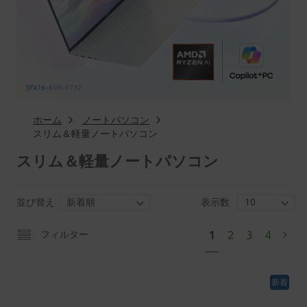
ホーム
ノートパソコン
スリム＆軽量ノートパソコン
スリム＆軽量ノートパソコン
並び替え
表示数
ペ
あ
ペ
ペ
ペ
フィルター
1
2
3
4
ペ
次
ー
な
ー
ー
ー
ー
ジ
た
ジ
ジ
ジ
ジ
は
新着
現