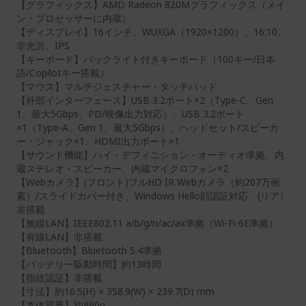
【グラフィックス】AMD Radeon 820Mグラフィックス（メイ
ン・プロセッサーに内蔵）
【ディスプレイ】16インチ、WUXGA（1920×1200）、16:10、
非光沢、IPS
【キーボード】バックライト付きキーボード（100キー/日本
語/Copilotキー搭載）
【マウス】マルチジェスチャー・タッチパッド
【外部インターフェース】USB 3.2ポート×2（Type-C、Gen
1、最大5Gbps、PD/映像出力対応）、USB 3.2ポート
×1（Type-A、Gen 1、最大5Gbps）、ヘッドセット/スピーカ
ー・ジャック×1、HDMI出力ポート×1
【サウンド機能】ハイ・デフィニション・オーディオ準拠、内
蔵ステレオ・スピーカー、内蔵マイクロフォン×2
【Webカメラ】(フロント)フルHD IR Webカメラ（約207万画
素）/スライドカバー付き、Windows Hello顔認証対応、(リア）
非搭載
【無線LAN】IEEE802.11 a/b/g/n/ac/ax準拠（Wi-Fi 6E準拠）
【有線LAN】非搭載
【Bluetooth】Bluetooth 5.4準拠
【バッテリー駆動時間】約13時間
【指紋認証】非搭載
【寸法】約16.5(H) × 358.9(W) × 239.7(D) mm
【本体質量】約990g