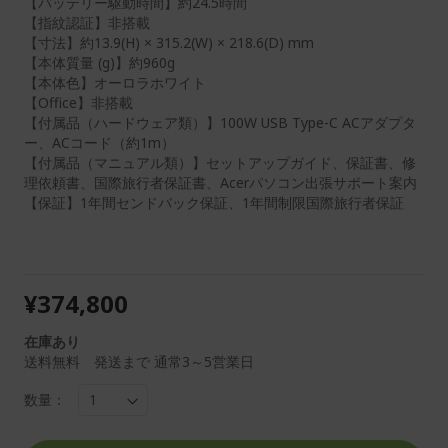
【バッテリー駆動時間】約24.5時間
【指紋認証】非搭載
【寸法】約13.9(H) × 315.2(W) × 218.6(D) mm
【本体質量 (g)】約960g
【本体色】オーロラホワイト
【Office】非搭載
【付属品（ハードウェア類）】100W USB Type-C ACアダプタ
ー、ACコード（約1m）
【付属品（マニュアル類）】セットアップガイド、保証書、修
理依頼書、国際旅行者保証書、Acerパソコン出張サポート案内
【保証】1年間センドバック保証、1年間制限国際旅行者保証
¥374,800
在庫あり
送料無料 発送まで 通常3～5営業日
数量：