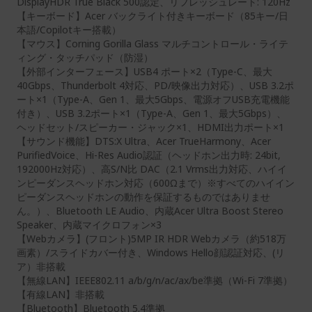
DisplayHDR True Black 500認定、リフレッシュレート: 120Hz
【キーボード】Acer バックライト付きキーボード（85キー/日
本語/Copilotキー搭載）
【マウス】Corning Gorilla Glass マルチコントロール・ライテ
ィング・タッチパッド（防湿）
【外部インターフェース】USB4 ポート×2（Type-C、最大
40Gbps、Thunderbolt 4対応、PD/映像出力対応）、USB 3.2ポ
ート×1（Type-A、Gen 1、最大5Gbps、電源オフUSB充電機能
付き）、USB 3.2ポート×1（Type-A、Gen 1、最大5Gbps）、
ヘッドセット/スピーカー・ジャック×1、HDMI出力ポート×1
【サウンド機能】DTS:X Ultra、Acer TrueHarmony、Acer
PurifiedVoice、Hi-Res Audio認証（ヘッドホン出力時: 24bit,
192000Hz対応）、高S/N比 DAC（2.1 Vrms出力対応、ハイイ
ンピーダンスヘッドホン対応（600Ωまで）※すべてのハイイン
ピーダンスヘッドホンの動作を保証するものではありませ
ん。）、Bluetooth LE Audio、内蔵Acer Ultra Boost Stereo
Speaker、内蔵マイクロフォン×3
【Webカメラ】(フロント)5MP IR HDR Webカメラ（約518万
画素）/スライドカバー付き、Windows Hello顔認証対応、(リ
ア）非搭載
【無線LAN】IEEE802.11 a/b/g/n/ac/ax/be準拠（Wi-Fi 7準拠）
【有線LAN】非搭載
【Bluetooth】Bluetooth 5.4準拠