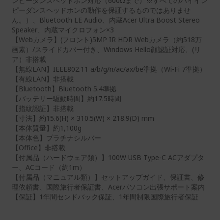
ンピーダンスヘッドホン対応（600Ωまで）※すべてのハイイン
ピーダンスヘッドホンの動作を保証するものではありませ
ん。）、Bluetooth LE Audio、内蔵Acer Ultra Boost Stereo
Speaker、内蔵マイクロフォン×3
【Webカメラ】(フロント)5MP IR HDR Webカメラ（約518万
画素）/スライドカバー付き、Windows Hello顔認証対応、(リ
ア）非搭載
【無線LAN】IEEE802.11 a/b/g/n/ac/ax/be準拠（Wi-Fi 7準拠）
【有線LAN】非搭載
【Bluetooth】Bluetooth 5.4準拠
【バッテリー駆動時間】約17.5時間
【指紋認証】非搭載
【寸法】約15.6(H) × 310.5(W) × 218.9(D) mm
【本体質量】約1,100g
【本体色】プラチナシルバー
【Office】非搭載
【付属品（ハードウェア類）】100W USB Type-C ACアダプタ
ー、ACコード（約1m）
【付属品（マニュアル類）】セットアップガイド、保証書、修
理依頼書、国際旅行者保証書、Acerパソコン出張サポート案内
【保証】1年間センドバック保証、1年間制限国際旅行者保証