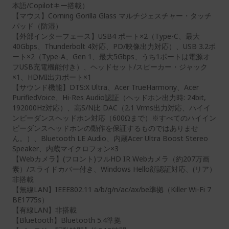
本語/Copilotキー搭載）
【マウス】Corning Gorilla Glass マルチジェスチャー・タッチ
パッド（防湿）
【外部インターフェース】USB4 ポート×2（Type-C、最大
40Gbps、Thunderbolt 4対応、PD/映像出力対応）、USB 3.2ポ
ート×2（Type-A、Gen 1、最大5Gbps、うち1ポートは電源オ
フUSB充電機能付き）、ヘッドセット/スピーカー・ジャック
×1、HDMI出力ポート×1
【サウンド機能】DTS:X Ultra、Acer TrueHarmony、Acer
PurifiedVoice、Hi-Res Audio認証（ヘッドホン出力時: 24bit,
192000Hz対応）、高S/N比 DAC（2.1 Vrms出力対応、ハイイ
ンピーダンスヘッドホン対応（600Ωまで）※すべてのハイイン
ピーダンスヘッドホンの動作を保証するものではありませ
ん。）、Bluetooth LE Audio、内蔵Acer Ultra Boost Stereo
Speaker、内蔵マイクロフォン×3
【Webカメラ】(フロント)フルHD IR Webカメラ（約207万画
素）/スライドカバー付き、Windows Hello顔認証対応、(リア）
非搭載
【無線LAN】IEEE802.11 a/b/g/n/ac/ax/be準拠（Killer Wi-Fi 7
BE1775s）
【有線LAN】非搭載
【Bluetooth】Bluetooth 5.4準拠